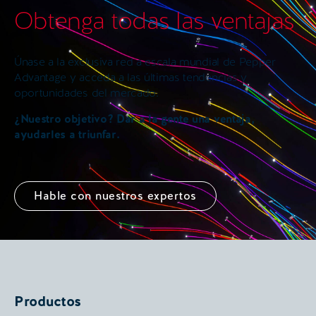
Obtenga todas las ventajas
Únase a la exclusiva red a escala mundial de Pepper
Advantage y acceda a las últimas tendencias y
oportunidades del mercado.
¿Nuestro objetivo? Dar a la gente una ventaja,
ayudarles a triunfar.
Hable con nuestros expertos
Productos