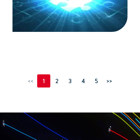
<<
1
2
3
4
5
>>