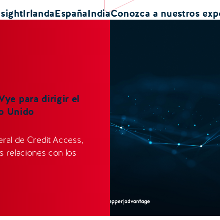
nsight
Irlanda
España
India
Conozca a nuestros exp
e para dirigir el
no Unido
ral de Credit Access,
 relaciones con los