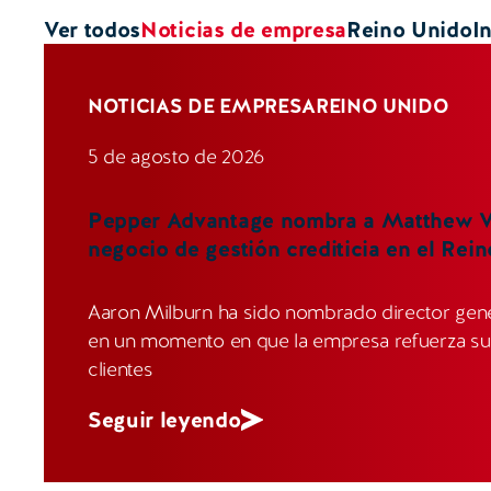
Ver todos
Noticias de empresa
Reino Unido
I
NOTICIAS DE EMPRESA
REINO UNIDO
5 de agosto de 2026
Pepper Advantage nombra a Matthew Wy
negocio de gestión crediticia en el Rei
Aaron Milburn ha sido nombrado director gene
en un momento en que la empresa refuerza sus
clientes
Seguir leyendo