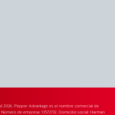
ed 2026. Pepper Advantage es el nombre comercial de
 Número de empresa: 13572732. Domicilio social: Harman