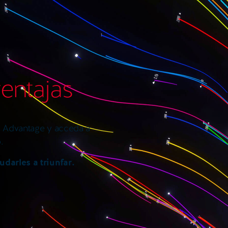
entajas
r Advantage y acceda a
o.
darles a triunfar.