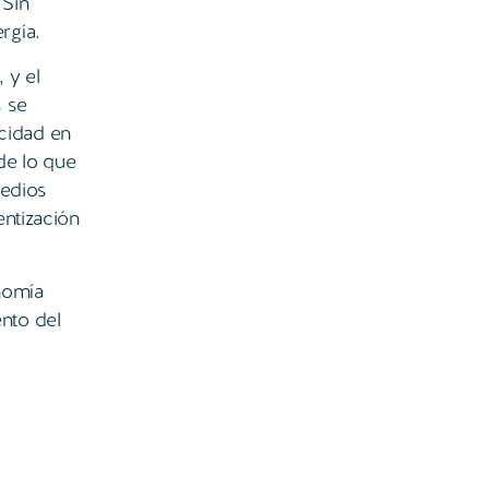
 Sin
rgía.
 y el
s se
icidad en
de lo que
medios
entización
nomía
ento del