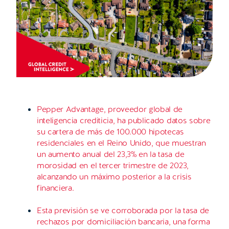
Pepper Advantage, proveedor global de
inteligencia crediticia, ha publicado datos sobre
su cartera de más de 100.000 hipotecas
residenciales en el Reino Unido, que muestran
un aumento anual del 23,3% en la tasa de
morosidad en el tercer trimestre de 2023,
alcanzando un máximo posterior a la crisis
financiera.
Esta previsión se ve corroborada por la tasa de
rechazos por domiciliación bancaria, una forma